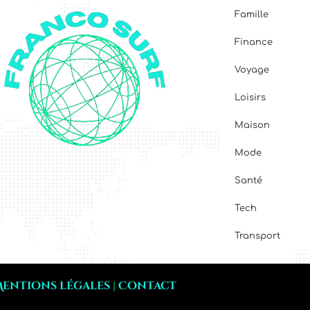
Famille
Finance
Voyage
Loisirs
Maison
Mode
Santé
Tech
Transport
entions légales
|
Contact