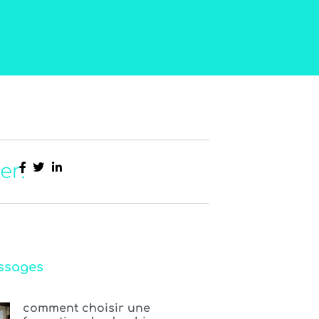
er:
ssages
comment choisir une