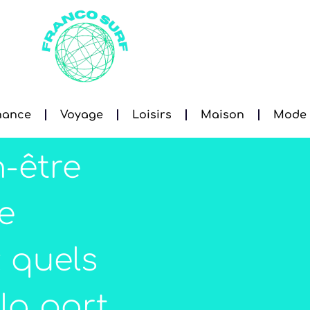
nance
Voyage
Loisirs
Maison
Mode
-être
e
: quels
la part