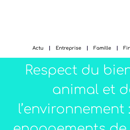
Actu
Entreprise
Famille
Fi
Respect du bien
animal et d
l’environnement 
engagements de 