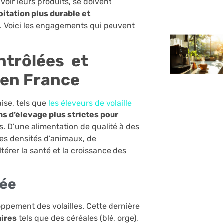
voir leurs produits, se doivent
oitation plus durable et
. Voici les engagements qui peuvent
ntrôlées
et
 en France
aise, tels que
les éleveurs de volaille
ns d’élevage plus strictes pour
s. D’une alimentation de qualité à des
es densités d’animaux, de
érer la santé et la croissance des
tée
ppement des volailles. Cette dernière
aires
tels que des céréales (blé, orge),